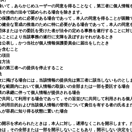
除いて，あらかじめユーザーの同意を得ることなく，第三者に個人情報
法その他の法令で認められる場合を除きます。
の保護のために必要がある場合であって，本人の同意を得ることが困難
の健全な育成の推進のために特に必要がある場合であって，本人の同意
団体またはその委託を受けた者が法令の定める事務を遂行することに対
ることにより当該事務の遂行に支障を及ぼすおそれがあるとき
は公表し，かつ当社が個人情報保護委員会に届出をしたとき
を含むこと
の項目
は方法
報の第三者への提供を停止すること
法
次に掲げる場合には，当該情報の提供先は第三者に該当しないものとし
要な範囲内において個人情報の取扱いの全部または一部を委託する場合
業の承継に伴って個人情報が提供される場合
で共同して利用する場合であって，その旨並びに共同して利用される個
の利用目的および当該個人情報の管理について責任を有する者の氏名ま
人が容易に知り得る状態に置いた場合
の開示を求められたときは，本人に対し，遅滞なくこれを開示します。
合は，その全部または一部を開示しないこともあり，開示しない決定を