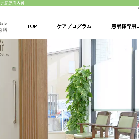
マチ膠原病内科
TOP
ケアプログラム
患者様専用
湘南リウマチ膠原病ケアプログラム
患者様向けセミナー
目標達成型リハビリ
患者コミュニティ形成
個別看護カウンセリング
栄養管理プログラム
保険・社会保障制度のご相談
自助具・便利グッズのご紹介