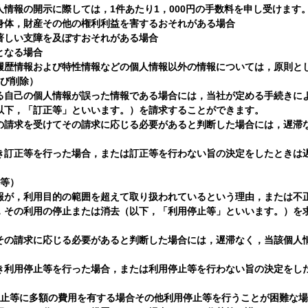
情報の開示に際しては，1件あたり1，000円の手数料を申し受けます
身体，財産その他の権利利益を害するおそれがある場合
著しい支障を及ぼすおそれがある場合
となる場合
履歴情報および特性情報などの個人情報以外の情報については，原則と
よび削除）
る自己の個人情報が誤った情報である場合には，当社が定める手続きに
以下，「訂正等」といいます。）を請求することができます。
の請求を受けてその請求に応じる必要があると判断した場合には，遅滞
き訂正等を行った場合，または訂正等を行わない旨の決定をしたときは
止等）
報が，利用目的の範囲を超えて取り扱われているという理由，または不
，その利用の停止または消去（以下，「利用停止等」といいます。）を
その請求に応じる必要があると判断した場合には，遅滞なく，当該個人
き利用停止等を行った場合，または利用停止等を行わない旨の決定をし
停止等に多額の費用を有する場合その他利用停止等を行うことが困難な