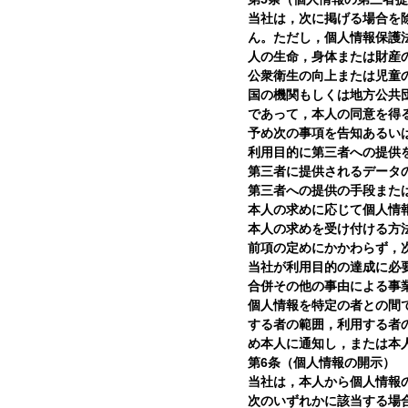
当社は，次に掲げる場合を
ん。ただし，個人情報保護
人の生命，身体または財産
公衆衛生の向上または児童
国の機関もしくは地方公共
であって，本人の同意を得
予め次の事項を告知あるい
利用目的に第三者への提供
第三者に提供されるデータ
第三者への提供の手段また
本人の求めに応じて個人情
本人の求めを受け付ける方
前項の定めにかかわらず，
当社が利用目的の達成に必
合併その他の事由による事
個人情報を特定の者との間
する者の範囲，利用する者
め本人に通知し，または本
第6条（個人情報の開示）
当社は，本人から個人情報
次のいずれかに該当する場