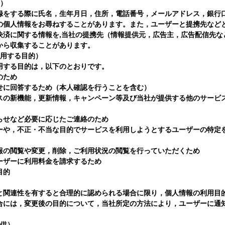
法）
録をする際に氏名，生年月日，住所，電話番号，メールアドレス，銀行
の個人情報をお尋ねすることがあります。また，ユーザーと提携先など
決済に関する情報を,当社の提携先（情報提供元，広告主，広告配信先な
から収集することがあります。
利用する目的）
用する目的は，以下のとおりです。
のため
せに回答するため（本人確認を行うことを含む）
スの新機能，更新情報，キャンペーン等及び当社が提供する他のサービ
らせなど必要に応じたご連絡のため
ーや，不正・不当な目的でサービスを利用しようとするユーザーの特定
報の閲覧や変更，削除，ご利用状況の閲覧を行っていただくため
ーザーに利用料金を請求するため
目的
と関連性を有すると合理的に認められる場合に限り，個人情報の利用目
合には，変更後の目的について，当社所定の方法により，ユーザーに通
。
提供）