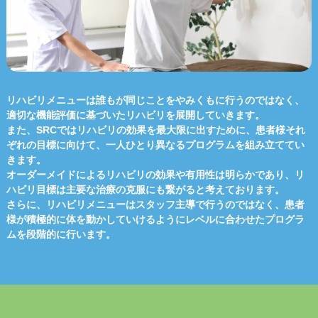
リハビリメニューは誰もが同じことをやみくもに行うのではなく、
適切な機能評価に基づいたリハビリを展開していきます。
また、SRCではリハビリの効果を最大限に出すために、患者様それ
ぞれの目標に向けて、一人ひとり異なるプログラムを組み立ててい
きます。
オーダーメイドによるリハビリの効果や有用性は明らかであり、リ
ハビリ目標は主要な治療の克服にも繋がると考えております。
さらに、リハビリメニューはスタッフ主導で行うのではなく、患者
様が積極的に体を動かしていけるようにレベルに合わせたプログラ
ムを段階的に行います。