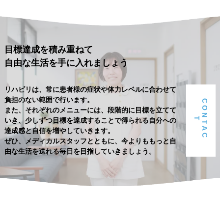
目標達成を積み重ねて
自由な生活を手に入れましょう
リハビリは、常に患者様の症状や体力レベルに合わせて
負担のない範囲で行います。
C
O
N
T
A
C
また、それぞれのメニューには、段階的に目標を立てて
T
いき、少しずつ目標を達成することで得られる自分への
達成感と自信を増やしていきます。
ぜひ、メディカルスタッフとともに、今よりももっと自
由な生活を送れる毎日を目指していきましょう。