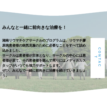
みんなと一緒に前向きな治療を！
湘南リウマチケアサークルのプログラムは、リウマチ膠
原病患者様の病気克服のために必要なことをすべて詰め
C
O
N
T
A
C
込みました。
サークルは患者様が主体となり、サークルの中心には患
T
者様が居て、その患者様を囲んで周りにはメディカルス
タッフがいつでも強力サポートします。
ぜひ、みんなで一緒に前向きに治療を続けていきましょ
う。