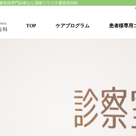
・膠原病専門診療なら湘南リウマチ膠原病内科
TOP
ケアプログラム
患者様専用
湘南リウマチ膠原病ケアプログラム
患者様向けセミナー
目標達成型リハビリ
患者コミュニティ形成
個別看護カウンセリング
栄養管理プログラム
保険・社会保障制度のご相談
自助具・便利グッズのご紹介